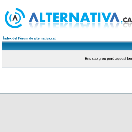
Índex del Fòrum de alternativa.cat
Ens sap greu però aquest fòru