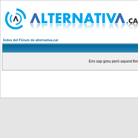
Índex del Fòrum de alternativa.cat
Ens sap greu però aquest fòru