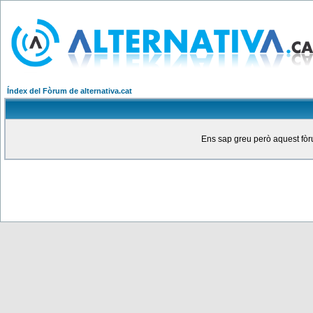
Índex del Fòrum de alternativa.cat
Ens sap greu però aquest fòru