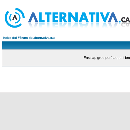
Índex del Fòrum de alternativa.cat
Ens sap greu però aquest fòru