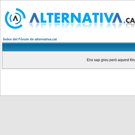
Índex del Fòrum de alternativa.cat
Ens sap greu però aquest fòru