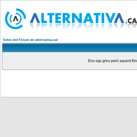
Índex del Fòrum de alternativa.cat
Ens sap greu però aquest fòru