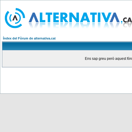
Índex del Fòrum de alternativa.cat
Ens sap greu però aquest fòru