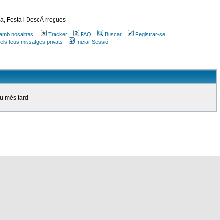
a, Festa i DescÃ rregues
amb nosaltres
Tracker
FAQ
Buscar
Registrar-se
 els teus missatges privats
Iniciar Sessió
ou més tard