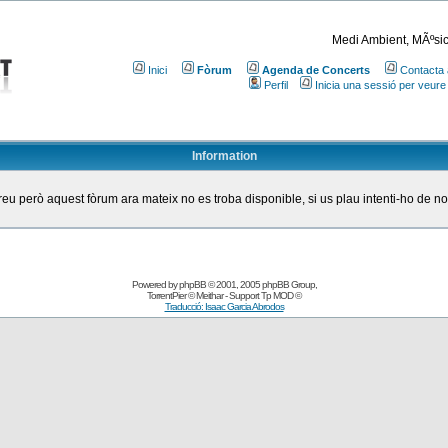
Medi Ambient, MÃºsic
Inici
Fòrum
Agenda de Concerts
Contacta 
Perfil
Inicia una sessió per veure
Information
eu però aquest fòrum ara mateix no es troba disponible, si us plau intenti-ho de n
Powered by
phpBB
© 2001, 2005 phpBB Group
,
TorrentPier
© Meithar - Support
Tp MOD
©
Traducció: Isaac Garcia Abrodos