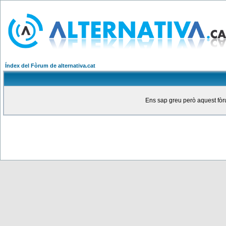
Índex del Fòrum de alternativa.cat
Ens sap greu però aquest fòru