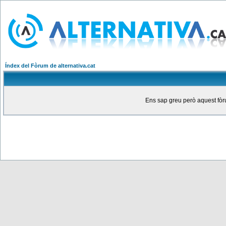
Índex del Fòrum de alternativa.cat
Ens sap greu però aquest fòru