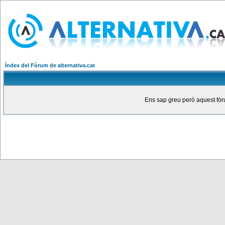
Índex del Fòrum de alternativa.cat
Ens sap greu però aquest fòru