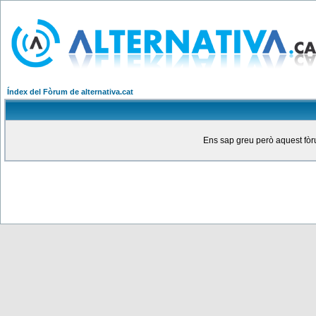
Índex del Fòrum de alternativa.cat
Ens sap greu però aquest fòru