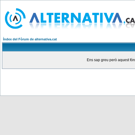
Índex del Fòrum de alternativa.cat
Ens sap greu però aquest fòru