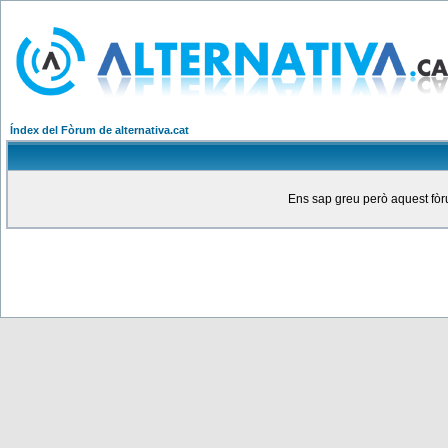
Índex del Fòrum de alternativa.cat
Ens sap greu però aquest fòru