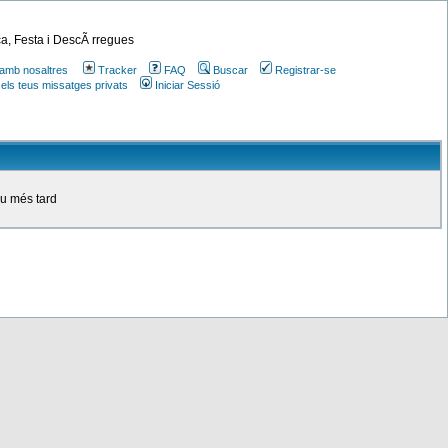
a, Festa i DescÃ rregues
amb nosaltres
Tracker
FAQ
Buscar
Registrar-se
 els teus missatges privats
Iniciar Sessió
ou més tard