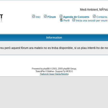
Medi Ambient, MÃºsic
Inici
Fòrum
Agenda de Concerts
Contacta 
Perfil
Inicia una sessió per veure
Information
eu però aquest fòrum ara mateix no es troba disponible, si us plau intenti-ho de n
Powered by
phpBB
© 2001, 2005 phpBB Group
,
TorrentPier
© Meithar - Support
Tp MOD
©
Traducció: Isaac Garcia Abrodos