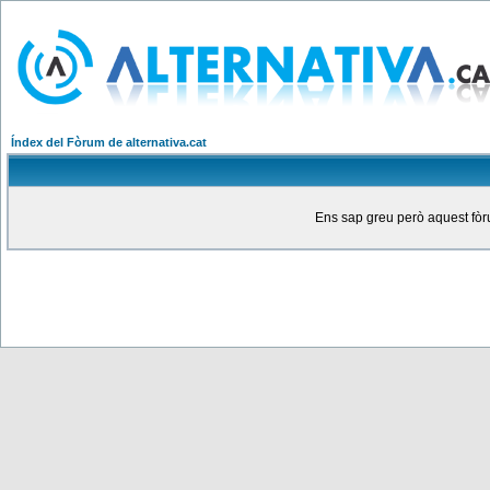
Índex del Fòrum de alternativa.cat
Ens sap greu però aquest fòru