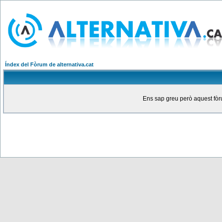
Índex del Fòrum de alternativa.cat
Ens sap greu però aquest fòru