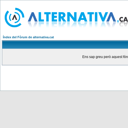
Índex del Fòrum de alternativa.cat
Ens sap greu però aquest fòru