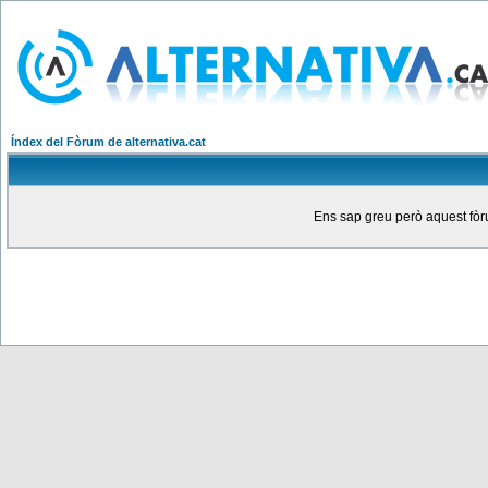
Índex del Fòrum de alternativa.cat
Ens sap greu però aquest fòru