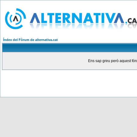
Índex del Fòrum de alternativa.cat
Ens sap greu però aquest fòru