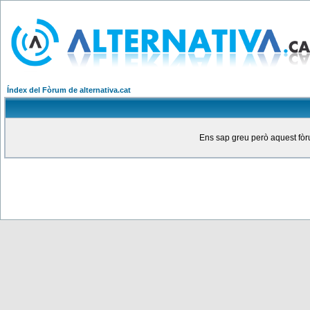
Índex del Fòrum de alternativa.cat
Ens sap greu però aquest fòru