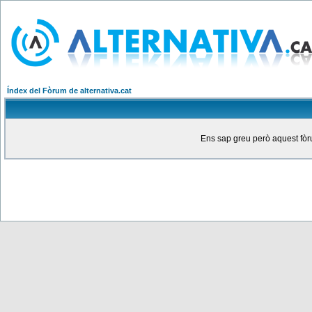
Índex del Fòrum de alternativa.cat
Ens sap greu però aquest fòru