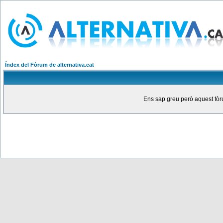
Índex del Fòrum de alternativa.cat
Ens sap greu però aquest fòru