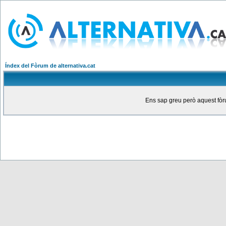
Índex del Fòrum de alternativa.cat
Ens sap greu però aquest fòru