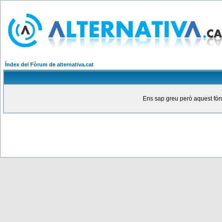
Índex del Fòrum de alternativa.cat
Ens sap greu però aquest fòru