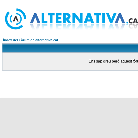
Índex del Fòrum de alternativa.cat
Ens sap greu però aquest fòru