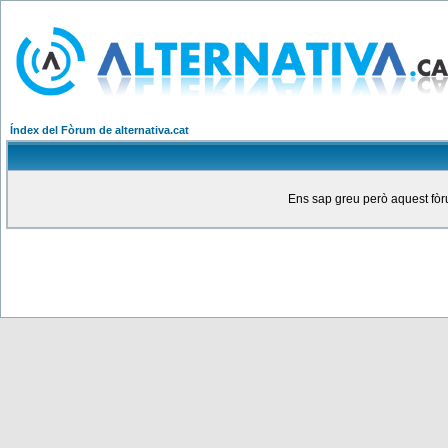
Índex del Fòrum de alternativa.cat
Ens sap greu però aquest fòru