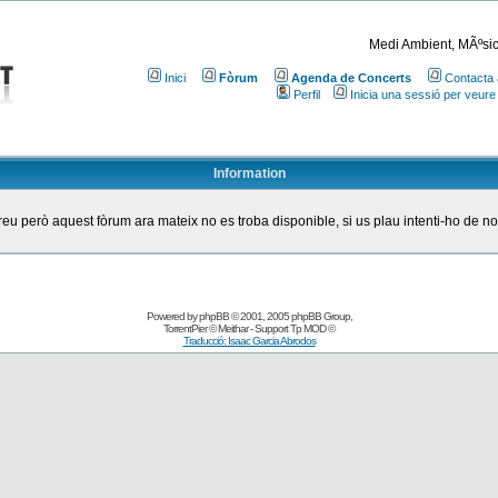
Medi Ambient, MÃºsic
Inici
Fòrum
Agenda de Concerts
Contacta 
Perfil
Inicia una sessió per veure
Information
eu però aquest fòrum ara mateix no es troba disponible, si us plau intenti-ho de n
Powered by
phpBB
© 2001, 2005 phpBB Group
,
TorrentPier
© Meithar - Support
Tp MOD
©
Traducció: Isaac Garcia Abrodos