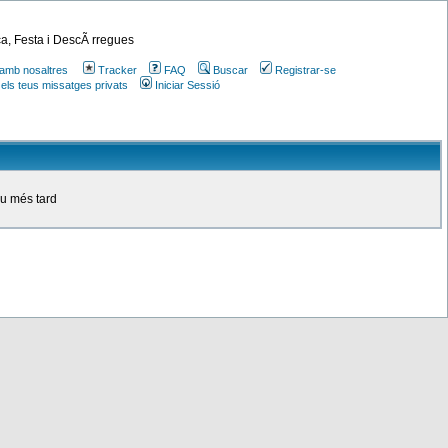
a, Festa i DescÃ rregues
amb nosaltres
Tracker
FAQ
Buscar
Registrar-se
 els teus missatges privats
Iniciar Sessió
ou més tard