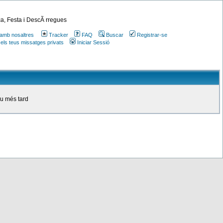
a, Festa i DescÃ rregues
amb nosaltres
Tracker
FAQ
Buscar
Registrar-se
 els teus missatges privats
Iniciar Sessió
ou més tard