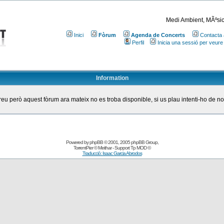
Medi Ambient, MÃºsic
Inici
Fòrum
Agenda de Concerts
Contacta 
Perfil
Inicia una sessió per veure
Information
eu però aquest fòrum ara mateix no es troba disponible, si us plau intenti-ho de n
Powered by
phpBB
© 2001, 2005 phpBB Group
,
TorrentPier
© Meithar - Support
Tp MOD
©
Traducció: Isaac Garcia Abrodos