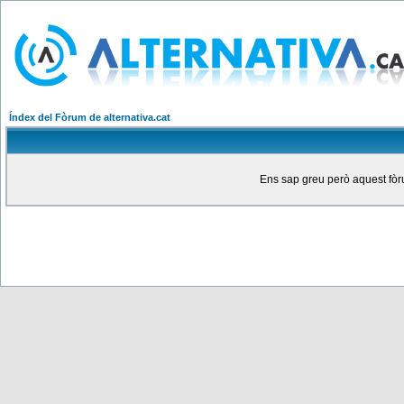
Índex del Fòrum de alternativa.cat
Ens sap greu però aquest fòru