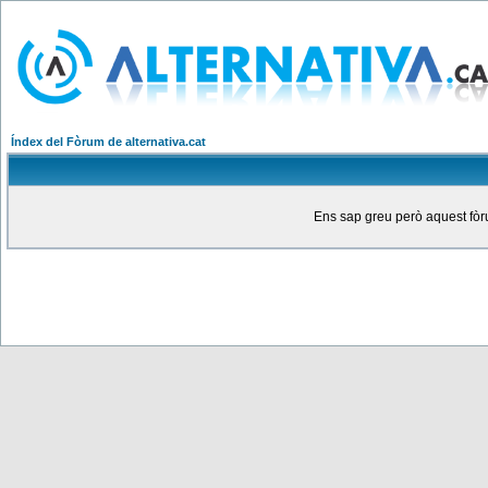
Índex del Fòrum de alternativa.cat
Ens sap greu però aquest fòru