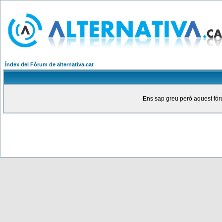
Índex del Fòrum de alternativa.cat
Ens sap greu però aquest fòru