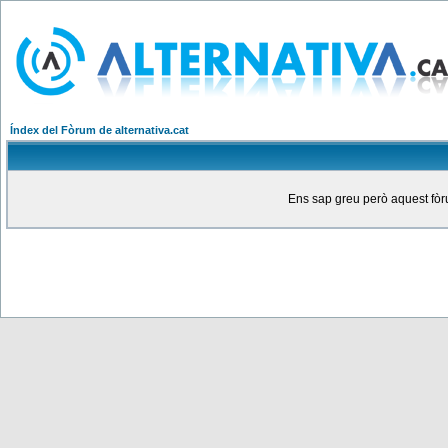
Índex del Fòrum de alternativa.cat
Ens sap greu però aquest fòru