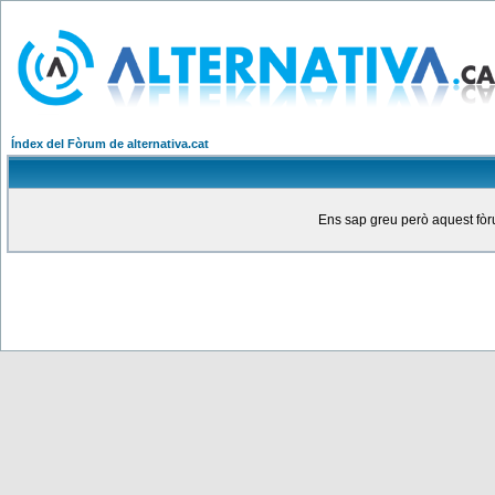
Índex del Fòrum de alternativa.cat
Ens sap greu però aquest fòru