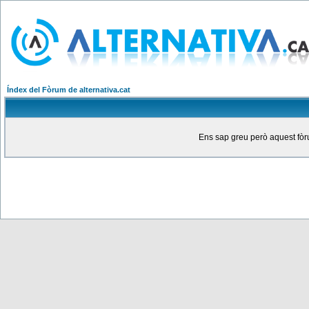
Índex del Fòrum de alternativa.cat
Ens sap greu però aquest fòru