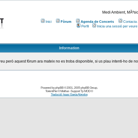
Medi Ambient, MÃºsic
Inici
Fòrum
Agenda de Concerts
Contacta 
Perfil
Inicia una sessió per veure
Information
eu però aquest fòrum ara mateix no es troba disponible, si us plau intenti-ho de n
Powered by
phpBB
© 2001, 2005 phpBB Group
,
TorrentPier
© Meithar - Support
Tp MOD
©
Traducció: Isaac Garcia Abrodos