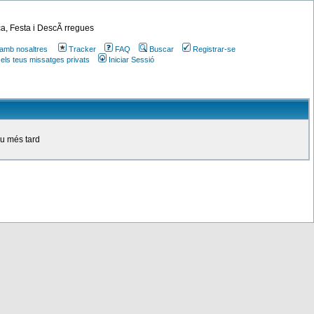
a, Festa i DescÃ rregues
amb nosaltres
Tracker
FAQ
Buscar
Registrar-se
 els teus missatges privats
Iniciar Sessió
ou més tard