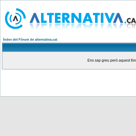
Índex del Fòrum de alternativa.cat
Ens sap greu però aquest fòru