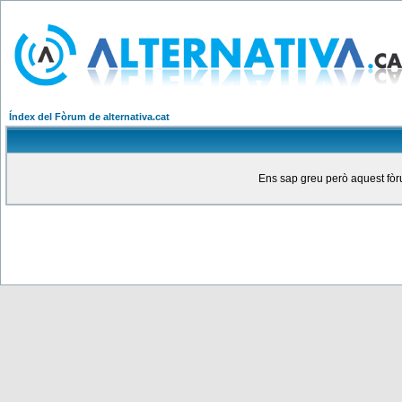
Índex del Fòrum de alternativa.cat
Ens sap greu però aquest fòru