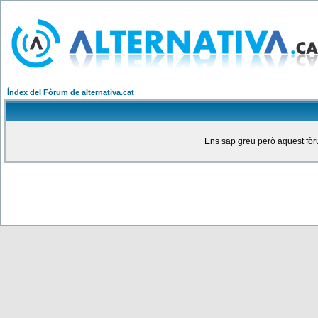
Índex del Fòrum de alternativa.cat
Ens sap greu però aquest fòru