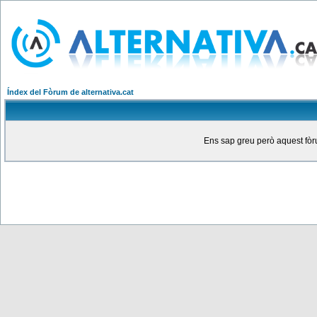
Índex del Fòrum de alternativa.cat
Ens sap greu però aquest fòru