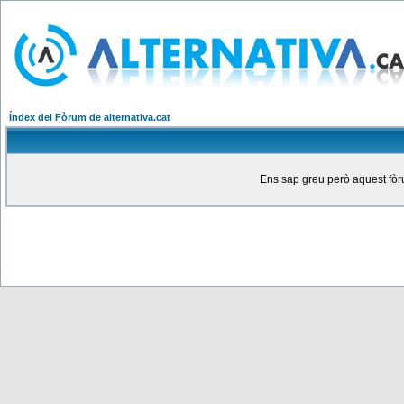
Índex del Fòrum de alternativa.cat
Ens sap greu però aquest fòru