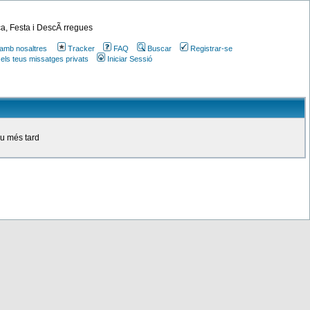
a, Festa i DescÃ rregues
amb nosaltres
Tracker
FAQ
Buscar
Registrar-se
 els teus missatges privats
Iniciar Sessió
ou més tard