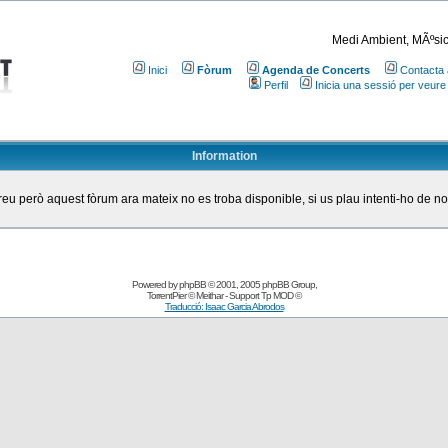
Medi Ambient, MÃºsic
Inici
Fòrum
Agenda de Concerts
Contacta 
Perfil
Inicia una sessió per veure
Information
eu però aquest fòrum ara mateix no es troba disponible, si us plau intenti-ho de n
Powered by
phpBB
© 2001, 2005 phpBB Group
,
TorrentPier
© Meithar - Support
Tp MOD
©
Traducció: Isaac Garcia Abrodos