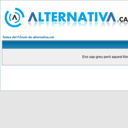
Índex del Fòrum de alternativa.cat
Ens sap greu però aquest fòru